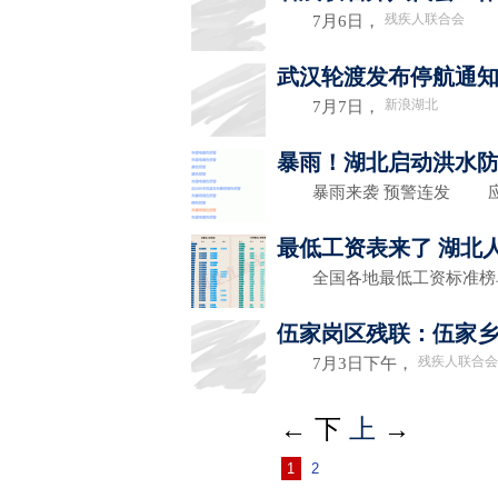
残疾人联合会
7月6日，
武汉轮渡发布停航通
新浪湖北
7月7日，
暴雨！湖北启动洪水
暴雨来袭 预警连发 应
最低工资表来了 湖北人
全国各地最低工资标准榜
伍家岗区残联：伍家
残疾人联合会
7月3日下午，
←
下
上
→
1
2