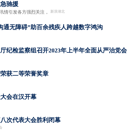
紧急驰援
新浪湖北
汛情引发各方强烈关注，
沟通无障碍”助百余残疾人跨越数字鸿沟
厅纪检监察组召开2023年上半年全面从严治党会
靖荣获二等荣誉奖章
表大会在汉开幕
第八次代表大会胜利闭幕
会