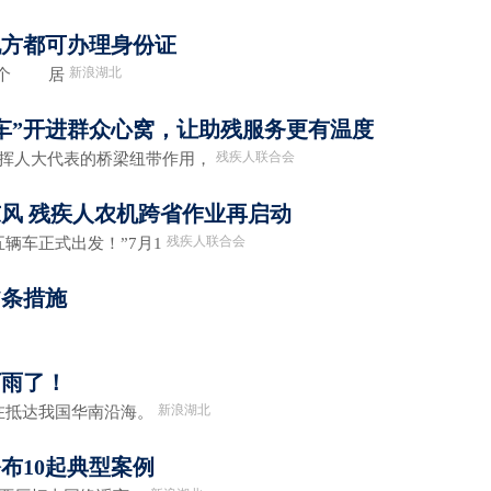
地方都可办理身份证
新浪湖北
2个 居
车”开进群众心窝，让助残服务更有温度
残疾人联合会
人大代表的桥梁纽带作用，
风 残疾人农机跨省作业再启动
残疾人联合会
辆车正式出发！”7月1
7条措施
下雨了！
新浪湖北
在抵达我国华南沿海。
布10起典型案例