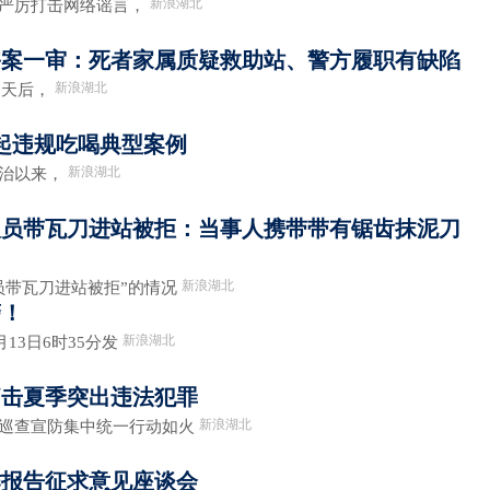
新浪湖北
严厉打击网络谣言，
害案一审：死者家属质疑救助站、警方履职有缺陷
新浪湖北
0天后，
起违规吃喝典型案例
新浪湖北
治以来，
人员带瓦刀进站被拒：当事人携带带有锯齿抹泥刀
新浪湖北
带瓦刀进站被拒”的情况
警！
新浪湖北
13日6时35分发
痛击夏季突出违法犯罪
新浪湖北
巡查宣防集中统一行动如火
作报告征求意见座谈会