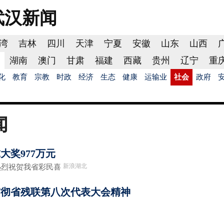
武汉
新闻
湾
吉林
四川
天津
宁夏
安徽
山东
山西
湖南
澳门
甘肃
福建
西藏
贵州
辽宁
重
化
教育
宗教
时政
经济
生态
健康
运输业
社会
政府
闻
大奖977万元
新浪湖北
烈祝贺我省彩民喜
贯彻省残联第八次代表大会精神