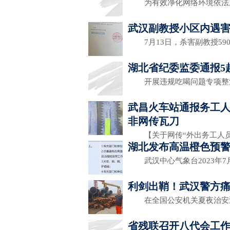
为有效净化网络环境依法
武汉副教授小区内遇
7月13日，杀害副教授59
湖北省纪委监委通报5
开展违规吃喝问题专项整
武昌火车站通报务工
非网传瓦刀
【关于网传“外出务工人员
湖北发布高温橙色预
武汉中心气象台2023年7月
利剑出鞘！武汉警方
在全国公安机关夏夜治安
省残联召开八代会工