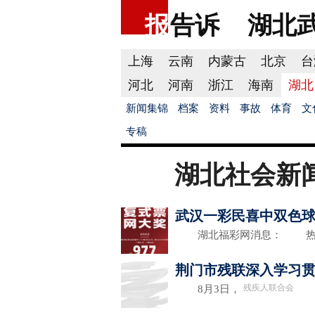
报
告诉
湖北
上海
云南
内蒙古
北京
台
河北
河南
浙江
海南
湖北
新闻集锦
档案
资料
事故
体育
文
专稿
湖北社会新
武汉一彩民喜中双色球
湖北福彩网消息： 热
荆门市残联深入学习
残疾人联合会
8月3日，