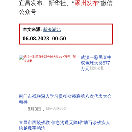
宜昌发布、新华社、“
涿州发布
”微信
公众号
本文来源:
新浪湖北
06.08.2023 00:50
武汉一彩民喜中
双色球大奖977
万元
新浪湖北
荆门市残联深入学习贯彻省残联第八次代表大会
精神
8月3日，
残疾人联合会
宜昌市西陵残联“信息沟通无障碍”助百余残疾人
跨越数字鸿沟