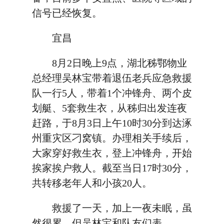
信号已经恢复。
宜昌
8月2日晚上9点，湖北秭鄂物业
总经理吴林宝带着退伍老兵应‬‬急救援
队一行5人，带着1个冲锋舟、两个皮
划艇、5套救生衣，从‭秭‬‬归出发连夜‭
赶路，于8月3日上午10时30分到达‭涿‬‬
州重灾区‭刁‬‬窝镇。办理相关‭手续后，
大家穿好救生衣，登上冲锋舟，开始
挨家挨户救人。截至当日17时30分，
共‭转‬‬移老年人和小孩20人。
救援了一天，加上一夜未眠，虽
然很累，但吴林宝和队友们表