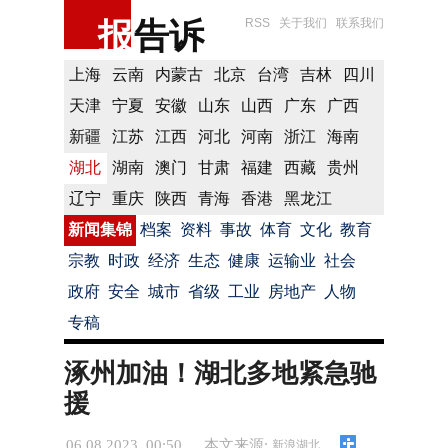
报
告诉
RSS
关于我们
联系我们
上海
云南
内蒙古
北京
台湾
吉林
四川
天津
宁夏
安徽
山东
山西
广东
广西
新疆
江苏
江西
河北
河南
浙江
海南
湖北
湖南
澳门
甘肃
福建
西藏
贵州
辽宁
重庆
陕西
青海
香港
黑龙江
新闻集锦
档案
资料
事故
体育
文化
教育
宗教
时政
经济
生态
健康
运输业
社会
政府
安全
城市
省级
工业
房地产
人物
专稿
涿州加油！湖北多地紧急驰
援
06.08.2023 00:50
本文来源:
新浪湖北