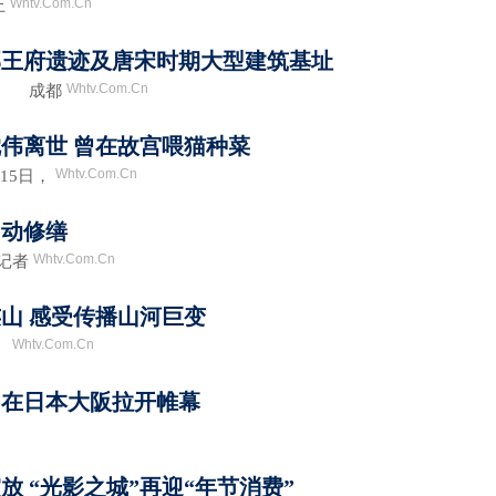
Whtv.Com.Cn
上
郡王府遗迹及唐宋时期大型建筑基址
Whtv.Com.Cn
摄 成都
伟离世 曾在故宫喂猫种菜
Whtv.Com.Cn
15日，
启动修缮
Whtv.Com.Cn
记者
山 感受传播山河巨变
Whtv.Com.Cn
。
”在日本大阪拉开帷幕
 “光影之城”再迎“年节消费”