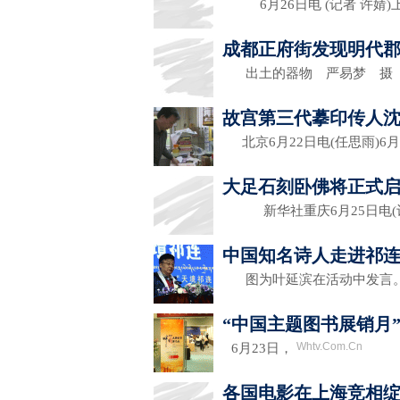
6月26日电 (记者 许婧)
成都正府街发现明代
出土的器物 严易梦 
故宫第三代摹印传人沈
北京6月22日电(任思雨)6月
大足石刻卧佛将正式
新华社重庆6月25日电(
中国知名诗人走进祁连
图为叶延滨在活动中发言
“中国主题图书展销月
Whtv.Com.Cn
6月23日，
各国电影在上海竞相绽放