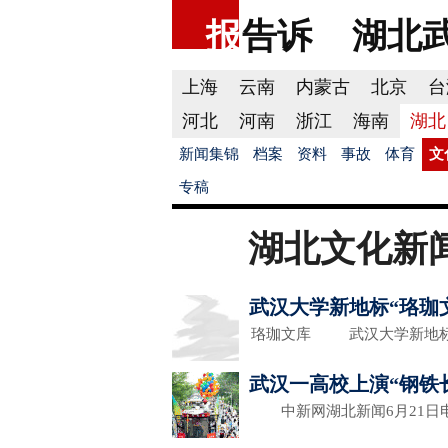
报
告诉
湖北
上海
云南
内蒙古
北京
台
河北
河南
浙江
海南
湖北
新闻集锦
档案
资料
事故
体育
文
专稿
湖北文化新
武汉大学新地标“珞珈
珞珈文库 武汉大学新地标
武汉一高校上演“钢铁
中新网湖北新闻6月21日电 