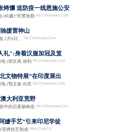
0张烤馕 送防疫一线恩施公安
Hb.Chinanews.Com
(向媛)“民警执勤
次驰援雷神山
Hb.Chinanews.Com
 2月8日，
人礼":身着汉服加冠及笈
Hb.Chinanews.Com
 (胡文凤 张利
湖北文物特展”在印度展出
Hb.Chinanews.Com
 (鄂文旅 向芸
到澳大利亚荒野
Hb.Chinanews.Com
酸岩中的石香肠构造
 “阿嬷手艺”引来印尼学徒
Whtv.Com.Cn
金苍绣技艺制成