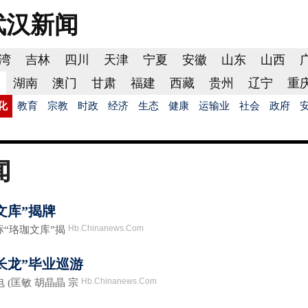
武汉
新闻
湾
吉林
四川
天津
宁夏
安徽
山东
山西
湖南
澳门
甘肃
福建
西藏
贵州
辽宁
重
化
教育
宗教
时政
经济
生态
健康
运输业
社会
政府
闻
文库”揭牌
Hb.Chinanews.Com
“珞珈文库”揭
长龙”毕业巡游
Hb.Chinanews.Com
(匡敏 胡晶晶 宗