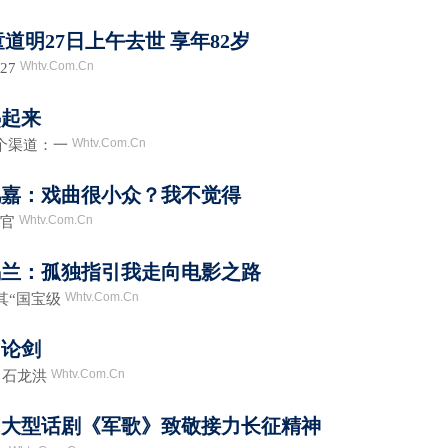
道明27日上午去世 享年82岁
Whtv.Com.Cn
27
热起来
Whtv.Com.Cn
个渠道：一
凡嘉：戏曲很小众？我不觉得
Whtv.Com.Cn
上官
锡兰：孤独指引我走向电影之路
Whtv.Com.Cn
其“国宝级
”论剑
Whtv.Com.Cn
 石龙洪
创大型话剧《军歌》致敬接力长征精神