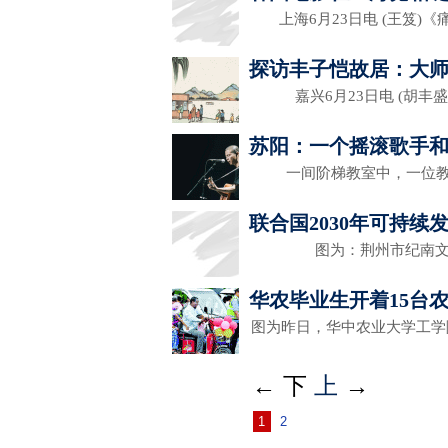
上海6月23日电 (王笈)《
探访丰子恺故居：大
嘉兴6月23日电 (胡丰
苏阳：一个摇滚歌手
一间阶梯教室中，一位教
联合国2030年可持
图为：荆州市纪南文旅
华农毕业生开着15台
图为昨日，华中农业大学工
←
下
上
→
1
2