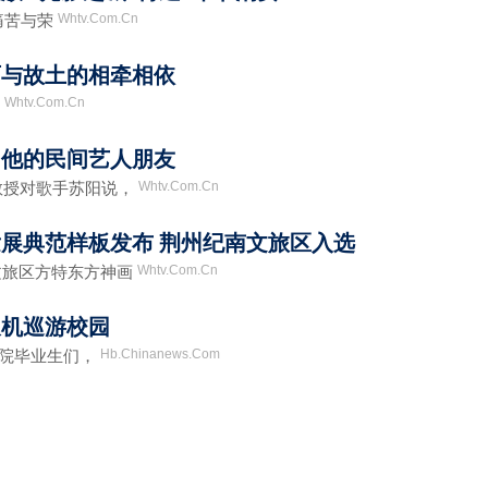
Whtv.Com.Cn
痛苦与荣
师与故土的相牵相依
Whtv.Com.Cn
盛
和他的民间艺人朋友
Whtv.Com.Cn
授对歌手苏阳说，
续发展典范样板发布 荆州纪南文旅区入选
Whtv.Com.Cn
区方特东方神画
农机巡游校园
Hb.Chinanews.Com
学院毕业生们，