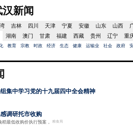
武汉
新闻
湾
吉林
四川
天津
宁夏
安徽
山东
山西
湖南
澳门
甘肃
福建
西藏
贵州
辽宁
重
化
教育
宗教
时政
经济
生态
健康
运输业
社会
政府
闻
心组集中学习党的十九届四中全会精神
孝感调研托市收购
粮食局
晚稻最低收购价执行预案，