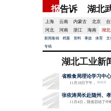
报
告诉
湖北
上海
云南
内蒙古
北京
台
河北
河南
浙江
海南
湖北
新闻集锦
档案
资料
事故
体育
文
专稿
湖北工业新
省粮食局理论学习中
粮食局
11月18日下午，
张依涛局长赴随州、
11月4日，我省启动了中