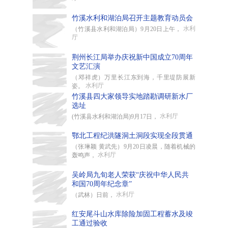
竹溪水利和湖泊局召开主题教育动员会
水利
（竹溪县水利和湖泊局）9月20日上午，
厅
荆州长江局举办庆祝新中国成立70周年
文艺汇演
（邓祥虎）万里长江东到海，千里堤防展新
水利厅
姿。
竹溪县四大家领导实地踏勘调研新水厂
选址
水利厅
(竹溪县水利和湖泊局)9月17日，
鄂北工程纪洪隧洞土洞段实现全段贯通
（张琳颖 黄武先）9月20日凌晨，随着机械的
水利厅
轰鸣声，
吴岭局九旬老人荣获“庆祝中华人民共
和国70周年纪念章”
水利厅
（武林）日前，
红安尾斗山水库除险加固工程蓄水及竣
工通过验收