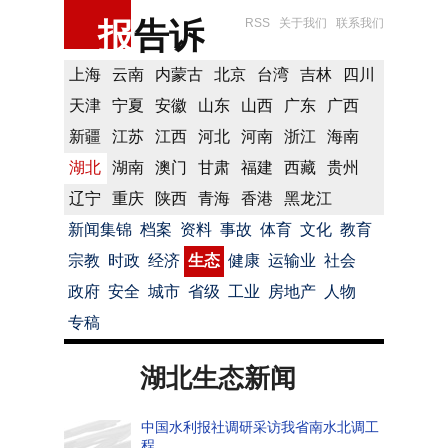
报
告诉
RSS
关于我们
联系我们
上海
云南
内蒙古
北京
台湾
吉林
四川
天津
宁夏
安徽
山东
山西
广东
广西
新疆
江苏
江西
河北
河南
浙江
海南
湖北
湖南
澳门
甘肃
福建
西藏
贵州
辽宁
重庆
陕西
青海
香港
黑龙江
新闻集锦
档案
资料
事故
体育
文化
教育
宗教
时政
经济
生态
健康
运输业
社会
政府
安全
城市
省级
工业
房地产
人物
专稿
湖北生态新闻
中国水利报社调研采访我省南水北调工
程