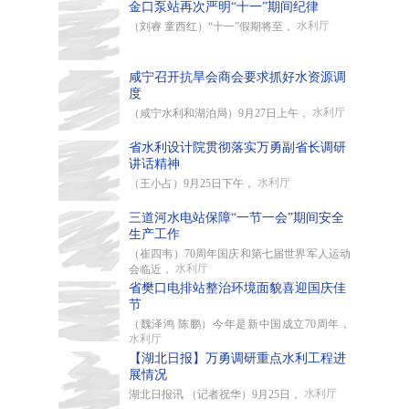
金口泵站再次严明“十一”期间纪律
水利厅
（刘睿 童西红）“十一”假期将至，
咸宁召开抗旱会商会要求抓好水资源调
度
水利厅
（咸宁水利和湖泊局）9月27日上午，
省水利设计院贯彻落实万勇副省长调研
讲话精神
水利厅
（王小占）9月25日下午，
三道河水电站保障“一节一会”期间安全
生产工作
（崔四韦）70周年国庆和第七届世界军人运动
水利厅
会临近，
省樊口电排站整治环境面貌喜迎国庆佳
节
（魏泽鸿 陈鹏）今年是新中国成立70周年，
水利厅
【湖北日报】万勇调研重点水利工程进
展情况
水利厅
湖北日报讯 （记者祝华）9月25日，