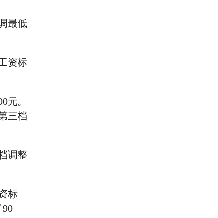
调最低
工资标
00元。
第三档
三档调整
资标
90