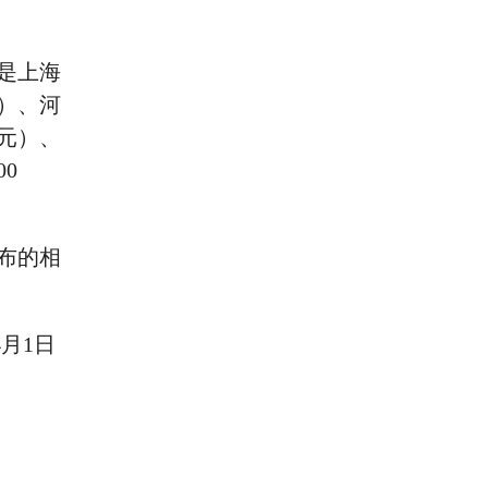
是上海
元）、河
0元）、
00
布的相
月1日