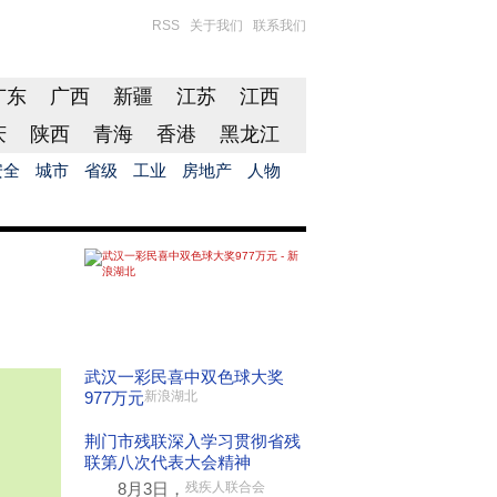
RSS
关于我们
联系我们
广东
广西
新疆
江苏
江西
庆
陕西
青海
香港
黑龙江
安全
城市
省级
工业
房地产
人物
！
武汉一彩民喜中双色球大奖
977万元
新浪湖北
荆门市残联深入学习贯彻省残
联第八次代表大会精神
8月3日，
残疾人联合会