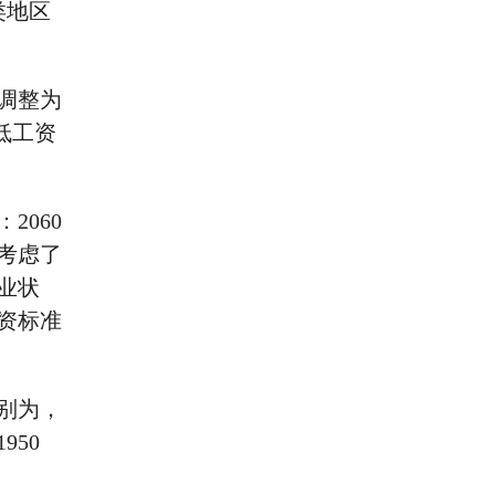
类地区
调整为
最低工资
060
合考虑了
业状
资标准
别为，
950