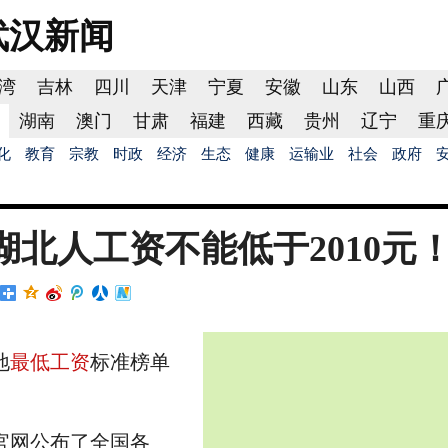
武汉
新闻
湾
吉林
四川
天津
宁夏
安徽
山东
山西
湖南
澳门
甘肃
福建
西藏
贵州
辽宁
重
化
教育
宗教
时政
经济
生态
健康
运输业
社会
政府
湖北人工资不能低于2010元
地
最低工资
标准榜单
网公布了全国各