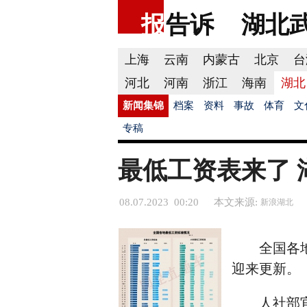
报
告诉
湖北
上海
云南
内蒙古
北京
台
河北
河南
浙江
海南
湖北
新闻集锦
档案
资料
事故
体育
文
专稿
最低工资表来了 
08.07.2023 00:20
本文来源:
新浪湖北
全国各
迎来更新。
人社部官