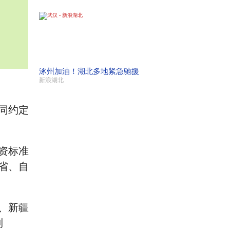
涿州加油！湖北多地紧急驰援
新浪湖北
同约定
资标准
省、自
、新疆
列