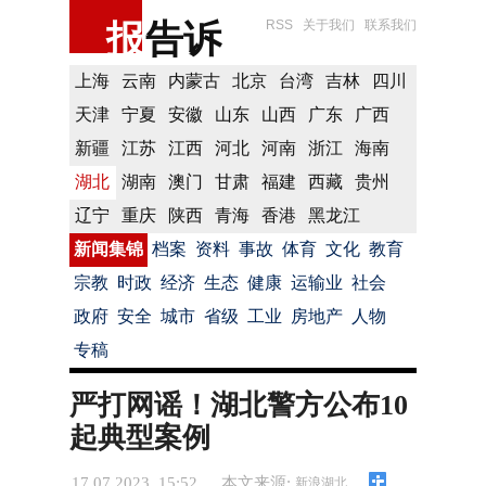
报
告诉
RSS
关于我们
联系我们
上海
云南
内蒙古
北京
台湾
吉林
四川
天津
宁夏
安徽
山东
山西
广东
广西
新疆
江苏
江西
河北
河南
浙江
海南
湖北
湖南
澳门
甘肃
福建
西藏
贵州
辽宁
重庆
陕西
青海
香港
黑龙江
新闻集锦
档案
资料
事故
体育
文化
教育
宗教
时政
经济
生态
健康
运输业
社会
政府
安全
城市
省级
工业
房地产
人物
专稿
严打网谣！湖北警方公布10
起典型案例
17.07.2023 15:52
本文来源:
新浪湖北