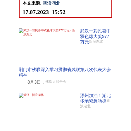
本文来源:
新浪湖北
17.07.2023 15:52
武汉一彩民喜中
双色球大奖977
万元
新浪湖北
荆门市残联深入学习贯彻省残联第八次代表大会
精神
8月3日，
残疾人联合会
涿州加油！湖北
多地紧急驰援
新
浪湖北