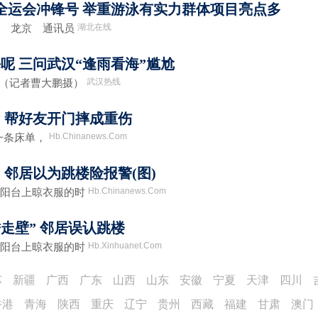
响全运会冲锋号 举重游泳有实力群体项目亮点多
湖北在线
雯 龙京 通讯员
呢 三问武汉“逢雨看海”尴尬
武汉热线
河（记者曹大鹏摄）
” 帮好友开门摔成重伤
Hb.Chinanews.Com
一条床单，
 邻居以为跳楼险报警(图)
Hb.Chinanews.Com
在阳台上晾衣服的时
走壁” 邻居误认跳楼
Hb.Xinhuanet.Com
在阳台上晾衣服的时
苏
新疆
广西
广东
山西
山东
安徽
宁夏
天津
四川
香港
青海
陕西
重庆
辽宁
贵州
西藏
福建
甘肃
澳门