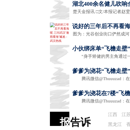
湖北400余名健儿吹
楚天金报讯 □文/本报记者赵
说好的三年后不再看海
图为：光谷创业街口俨然成
小伙绑床单“飞檐走壁
“身手矫健的男主角通过
爹爹为浇花“飞檐走壁”
腾讯微信@Thuuuzad：
爹爹为浇花在7楼“飞檐
腾讯微信@Thuuuzad：
江西
江
报
告诉
黑龙江