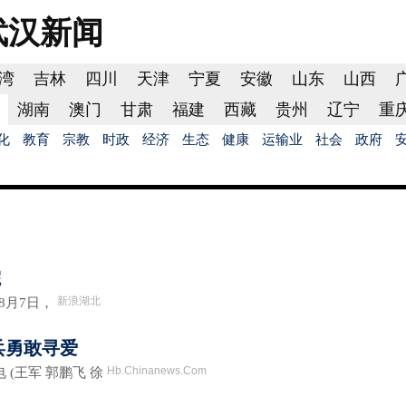
武汉
新闻
湾
吉林
四川
天津
宁夏
安徽
山东
山西
湖南
澳门
甘肃
福建
西藏
贵州
辽宁
重
化
教育
宗教
时政
经济
生态
健康
运输业
社会
政府
院
新浪湖北
月7日，
兵勇敢寻爱
Hb.Chinanews.Com
(王军 郭鹏飞 徐