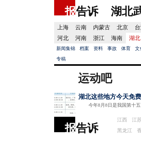
报
告诉
湖北
上海
云南
内蒙古
北京
台
河北
河南
浙江
海南
湖北
新闻集锦
档案
资料
事故
体育
文
专稿
运动吧
湖北这些地方今天免
今年8月8日是我国第十五
江西
江
报
告诉
黑龙江