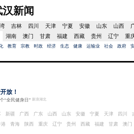
武汉
新闻
湾
吉林
四川
天津
宁夏
安徽
山东
山西
湖南
澳门
甘肃
福建
西藏
贵州
辽宁
重
化
教育
宗教
时政
经济
生态
健康
运输业
社会
政府
费开放！
新浪湖北
个“全民健身日”
苏
新疆
广西
广东
山西
山东
安徽
宁夏
天津
四川
香港
青海
陕西
重庆
辽宁
贵州
西藏
福建
甘肃
澳门