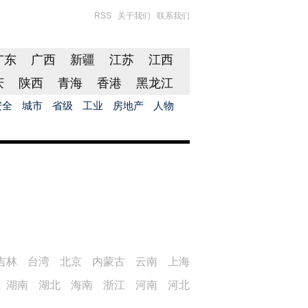
RSS
关于我们
联系我们
广东
广西
新疆
江苏
江西
庆
陕西
青海
香港
黑龙江
安全
城市
省级
工业
房地产
人物
吉林
台湾
北京
内蒙古
云南
上海
湖南
湖北
海南
浙江
河南
河北