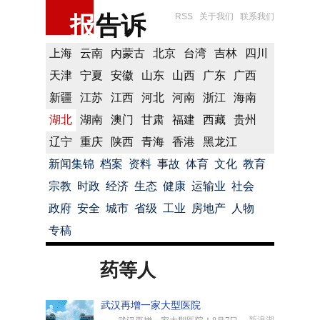
报
告诉
RSS
关于我们
联系我们
上海
云南
内蒙古
北京
台湾
吉林
四川
天津
宁夏
安徽
山东
山西
广东
广西
新疆
江苏
江西
河北
河南
浙江
海南
湖北
湖南
澳门
甘肃
福建
西藏
贵州
辽宁
重庆
陕西
青海
香港
黑龙江
新闻集锦
档案
资料
事故
体育
文化
教育
宗教
时政
经济
生态
健康
运输业
社会
政府
安全
城市
省级
工业
房地产
人物
专稿
药等人
武汉再增一家大型医院