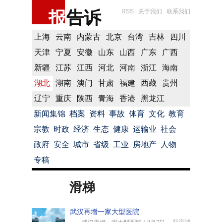
报
告诉
RSS
关于我们
联系我们
上海
云南
内蒙古
北京
台湾
吉林
四川
天津
宁夏
安徽
山东
山西
广东
广西
新疆
江苏
江西
河北
河南
浙江
海南
湖北
湖南
澳门
甘肃
福建
西藏
贵州
辽宁
重庆
陕西
青海
香港
黑龙江
新闻集锦
档案
资料
事故
体育
文化
教育
宗教
时政
经济
生态
健康
运输业
社会
政府
安全
城市
省级
工业
房地产
人物
专稿
滑梯
武汉再增一家大型医院