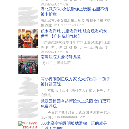
Wuhanw.Com.Cn
湖北武穴6小女孩滑梯上玩耍 右腿不慎
被卡护栏
湖北武穴6小女孩滑梯上玩耍 右腿不慎被卡护
Hb.Chinanews.Com
栏 湖北
积木海洋球|儿童海洋球|城会玩海积木
世界|【广州皖韵气模】
【广州皖韵气模专业生产积木海洋球,j积木海
洋世界,进口材质，一流的品质.
Wuhanw.Com.Cn
南漳法院关爱特殊儿童
湖北法院
3月17日，
两小伢闹别扭双方家长大打出手 一孩子
被打进医院
新
本报讯（见习记者孙笑天）前天下午，
浪湖北
武汉园博园今起新设水上乐园 凭门票可
免费游玩
今日起至9月24日，武汉园博园将开启水
Hb.Xinhuanet.Com
上乐园，
300米高空的透明玻璃滑梯，玩的就是
心跳！(组图)