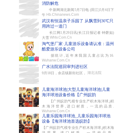
消防解危
中新网湖北新闻5月7日电 (田江)5月6日下
Hb.Chinanews.Com
午
武汉有恒温亲子乐园了 从飘雪到30℃只
用跨过一道门
长江网1月29日讯(长江日报记者 钟磬如)
Whtv.Com.Cn
大雪
淘气堡厂家·儿童游乐设备请认准：温州
酷爱游乐设备公司
据统计,近年来我国儿童占比为16.
Wuhanw.Com.Cn
广水法院巡回审判进社区
湖北法院
9月18日，余店镇新街社区，
儿童海洋球池|大型儿童海洋球池|儿童
海洋球池设备价格【广州皖韵
【广州皖韵气模专业生产积木海洋球,j积
木海洋世界,进口材质，一流的品质.
Wuhanw.Com.Cn
儿童乐园海洋球池_儿童乐园海洋球池
设备【海洋球池首选皖韵】
【广州皖韵气模专业生产积木海洋球,j积木海
洋世界,进口材质，一流的品质.