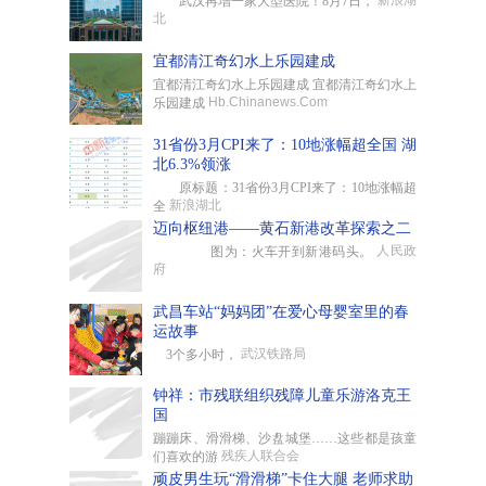
新浪湖
武汉再增一家大型医院！8月7日，
北
宜都清江奇幻水上乐园建成
宜都清江奇幻水上乐园建成 宜都清江奇幻水上
Hb.Chinanews.Com
乐园建成
31省份3月CPI来了：10地涨幅超全国 湖
北6.3%领涨
原标题：31省份3月CPI来了：10地涨幅超
新浪湖北
全
迈向枢纽港——黄石新港改革探索之二
人民政
图为：火车开到新港码头。
府
武昌车站“妈妈团”在爱心母婴室里的春
运故事
武汉铁路局
3个多小时，
钟祥：市残联组织残障儿童乐游洛克王
国
蹦蹦床、滑滑梯、沙盘城堡……这些都是孩童
残疾人联合会
们喜欢的游
顽皮男生玩“滑滑梯”卡住大腿 老师求助