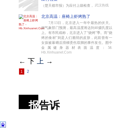
武汉热线
（楚天都市报）为应付上级检查，
北京高温：座椅上虾烤熟了
7月13日，北京进入一年中最热的伏天。
据气象部门预测，最高温度将达到40摄氏度以
上。有市民戏称，北京进入了“烧烤”季。而“烧
烤的食材”则是人们脆弱的皮肤，此前曾有一
女孩被暴晒后滑梯烫伤双脚的事件发生。图中
金属健身器材表面温度：58.
Hb.Xinhuanet.Com
←
下
上
→
1
2
报
告诉