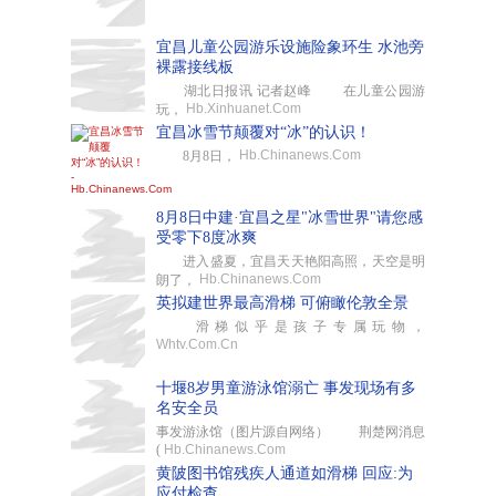
宜昌儿童公园游乐设施险象环生 水池旁
裸露接线板
湖北日报讯 记者赵峰 在儿童公园游
Hb.Xinhuanet.Com
玩，
宜昌冰雪节颠覆对“冰”的认识！
Hb.Chinanews.Com
8月8日，
8月8日中建·宜昌之星"冰雪世界"请您感
受零下8度冰爽
进入盛夏，宜昌天天艳阳高照，天空是明
Hb.Chinanews.Com
朗了，
英拟建世界最高滑梯 可俯瞰伦敦全景
滑梯似乎是孩子专属玩物，
Whtv.Com.Cn
十堰8岁男童游泳馆溺亡 事发现场有多
名安全员
事发游泳馆（图片源自网络） 荆楚网消息
(
Hb.Chinanews.Com
黄陂图书馆残疾人通道如滑梯 回应:为
应付检查