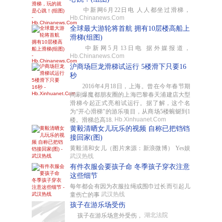
中新网6月22日电 人人都坐过滑梯，
Hb.Chinanews.Com
全球最大游轮将首航 拥有10层楼高船上
滑梯(组图)
中新网5月13日电 据外媒报道，
Hb.Chinanews.Com
沪商场巨龙滑梯试运行 5楼滑下只要16
秒
2016年4月18日，上海。曾在今年春节期
间刷爆魔都朋友圈的上海巴黎春天浦建店大型
滑梯今起正式亮相试运行。据了解，这个名
为“开心滑梯”的游乐项目，从商场5楼蜿蜒到1
Hb.Xinhuanet.Com
楼。滑梯总高18.
黄毅清晒女儿玩乐的视频 自称已把铛铛
接回家(图)
黄毅清和女儿（图片来源：新浪微博） Yes娱
武汉热线
有件衣服会要孩子命 冬季孩子穿衣注意
这些细节
每年都会有因为衣服拉绳或围巾过长而引起儿
武汉热线
童伤亡的事
孩子在游乐场受伤
湖北法院
孩子在游乐场意外受伤，