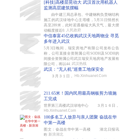
[科技]高楼层晃动大 武汉首次用机器人
监测高层建筑摆幅
由中建三局总承包、中建钢构负责钢结构
施工的武汉绿地中心主塔楼，5月31日悄然长
高至289米，此时若遇极端大风天气，最大摆
人民政府
动幅度接近0.
中信泰富45亿收购武汉天地两物业 寻觅
多年进入武汉
5月3日晚间，瑞安房地产有限公司发布公告
称，公司直接全资附属公司SODH及SODH的
间接全资附属公司武汉瑞安天地房地产发展有
武汉热线
限公司，将以44.
武汉：“无人机”巡查工地保安全
Hb.Xinhuanet.Com
３月３１日，
211.65米！国内民用最高钢板剪力墙施
工完成
世界第三高楼武汉绿地中心 ３月１６日，
Hb.Xinhuanet.Com
100多名工人放弃与亲人团聚 奋战在华
中第一高楼
图文：奋战在华中第一高楼 湖北日报讯
新浪湖北
昨