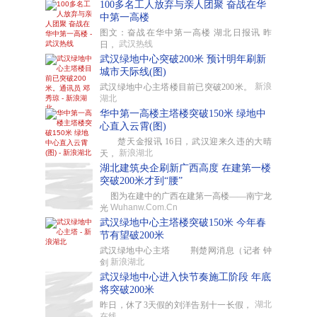
100多名工人放弃与亲人团聚 奋战在华
中第一高楼
图文：奋战在华中第一高楼 湖北日报讯 昨
武汉热线
日，
武汉绿地中心突破200米 预计明年刷新
城市天际线(图)
新浪
武汉绿地中心主塔楼目前已突破200米。
湖北
华中第一高楼主塔楼突破150米 绿地中
心直入云霄(图)
楚天金报讯 16日，武汉迎来久违的大晴
新浪湖北
天，
湖北建筑央企刷新广西高度 在建第一楼
突破200米才到“腰”
图为在建中的广西在建第一高楼——南宁龙
Wuhanw.Com.Cn
光
武汉绿地中心主塔楼突破150米 今年春
节有望破200米
武汉绿地中心主塔 荆楚网消息（记者 钟
新浪湖北
剑
武汉绿地中心进入快节奏施工阶段 年底
将突破200米
湖北
昨日，休了3天假的刘洋告别十一长假，
在线