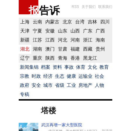
报
告诉
RSS
关于我们
联系我们
上海
云南
内蒙古
北京
台湾
吉林
四川
天津
宁夏
安徽
山东
山西
广东
广西
新疆
江苏
江西
河北
河南
浙江
海南
湖北
湖南
澳门
甘肃
福建
西藏
贵州
辽宁
重庆
陕西
青海
香港
黑龙江
新闻集锦
档案
资料
事故
体育
文化
教育
宗教
时政
经济
生态
健康
运输业
社会
政府
安全
城市
省级
工业
房地产
人物
专稿
塔楼
武汉再增一家大型医院