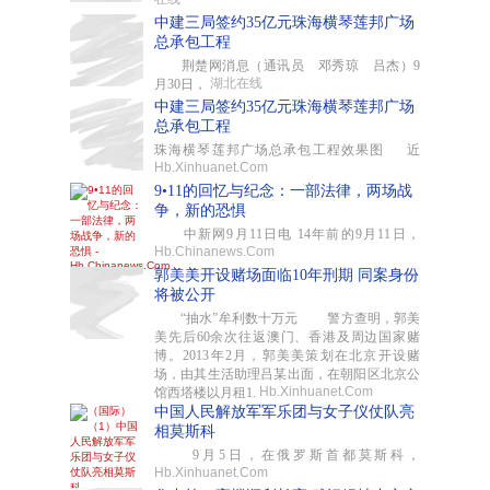
中建三局签约35亿元珠海横琴莲邦广场
总承包工程
荆楚网消息（通讯员 邓秀琼 吕杰）9
湖北在线
月30日，
中建三局签约35亿元珠海横琴莲邦广场
总承包工程
珠海横琴莲邦广场总承包工程效果图 近
Hb.Xinhuanet.Com
9•11的回忆与纪念：一部法律，两场战
争，新的恐惧
中新网9月11日电 14年前的9月11日，
Hb.Chinanews.Com
郭美美开设赌场面临10年刑期 同案身份
将被公开
“抽水”牟利数十万元 警方查明，郭美
美先后60余次往返澳门、香港及周边国家赌
博。2013年2月，郭美美策划在北京开设赌
场，由其生活助理吕某出面，在朝阳区北京公
Hb.Xinhuanet.Com
馆西塔楼以月租1.
中国人民解放军军乐团与女子仪仗队亮
相莫斯科
9月5日，在俄罗斯首都莫斯科，
Hb.Xinhuanet.Com