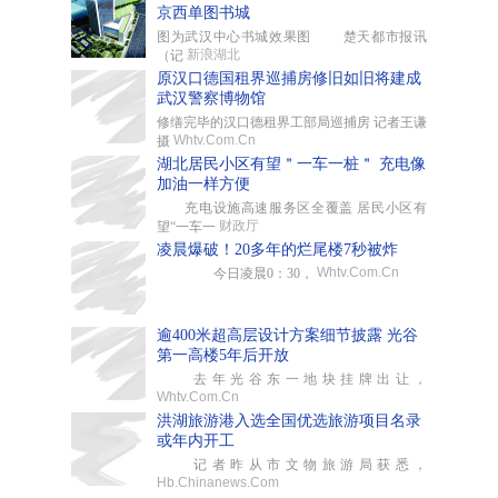
京西单图书城
图为武汉中心书城效果图 楚天都市报讯
新浪湖北
（记
原汉口德国租界巡捕房修旧如旧将建成
武汉警察博物馆
修缮完毕的汉口德租界工部局巡捕房 记者王谦
Whtv.Com.Cn
摄
湖北居民小区有望＂一车一桩＂ 充电像
加油一样方便
充电设施高速服务区全覆盖 居民小区有
财政厅
望“一车一
凌晨爆破！20多年的烂尾楼7秒被炸
Whtv.Com.Cn
今日凌晨0：30，
逾400米超高层设计方案细节披露 光谷
第一高楼5年后开放
去年光谷东一地块挂牌出让，
Whtv.Com.Cn
洪湖旅游港入选全国优选旅游项目名录
或年内开工
记者昨从市文物旅游局获悉，
Hb.Chinanews.Com