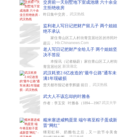
交房前一天别墅地下室成池塘 六十余业
主拒绝收房
武汉热线
昨日集中交房，
监利老人写日记把财产留儿子 两个姐姐
绝不承认
家住青山区工人村街青宜居社区的市民叶
Hb.Chinanews.Com
超云，
老人写日记把财产全给儿子 两个姐姐坚
决不答应
本报讯（记者杨蔚）家住青山区工人村街
新浪湖北
青宜居社区
武汉耗资2.6亿改造的“最牛公路”通车未
满1年现破损
武汉热线
楚天都市报记者李辉摄 前日，
武大人不该忘却的叶雅各
武汉大学
作者：李玉安 叶雅各（1894—1967
糯米塞进咸鸭蛋里 端午将至粽子蛋成新
晋“网红”
继彩虹杯、奶酪包之后，又一款节令美食