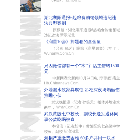
新浪湖北
8月起，
湖北襄阳通报6起粮食购销领域违纪违
法典型案例
原标题：湖北襄阳通报6起粮食购销领域
新浪湖北
违纪违法
《润星10套》押题卷的含金量
（记者 晓艺）跟踪《润星10套》7年了，
Wuhanw.Com.Cn
只因微信都有一个“木”字 店主错转1500
元
中新网湖北新闻10月24日电 (李鹏程)店主
Hb.Chinanews.Com
外墙漏水致家具腐蚀 吊柜深夜垮塌砸伤
熟睡小伙
武汉晚报讯（记者 孙笑天）楼体外墙渗水
Whtv.Com.Cn
两年，
武汉黄陂七中校长、副校长送别退休同
事公款吃喝被查
本报讯（记者彭仲）黄陂区第七高级中学
新浪湖北
校长、副校
漏损严重缴费困难 60多户共用一块水