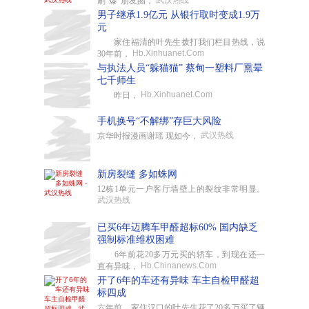
武汉热线
刷“爆”朋友圈，
男子继承1.9亿元 从银行取时变成1.9万
元
家住福清的叶先生拨打我们栏目热线，说
Hb.Xinhuanet.Com
30年前，
与执法人员“躲猫猫” 蔡甸一塑料厂熏晕
七千师生
Hb.Xinhuanet.Com
昨日，
手机换号“不解绑”存巨大风险
武汉热线
京华时报漫画谢瑶 现如今，
新房裂缝 多如蛛网
12栋1单元一户客厅墙壁上的裂纹非常明显。
武汉热线
已买6年迈腾车甲醛超标60% 国内缺乏
强制标准维权困难
6年前花20多万元买的轿车，到现在还一
Hb.Chinanews.Com
直有异味，
开了6年的车还有异味 车主自检甲醛超
标四成
六年前，家住汉口的叶先生花了20多万买了辆