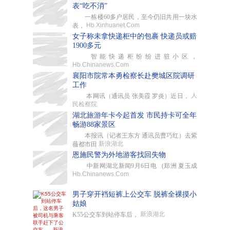
表“吃不消”
一栋楼60多户居民，至今仍旧共用一块水
Hb.Xinhuanet.Com
表，
女子称未拿快递柜中的包裹 快递员或赔
1900多元
智能快递柜纷纷进驻小区，
Hb.Chinanews.Com
襄阳市院常本勇检察长赴樊城区院调研
工作
人
本网讯（通讯员 张美霞 罗炎）近日，
民检察院
湖北旅游年卡今起首发 市民持卡可全年
畅游88家景区
本报讯（记者王东方 通讯员曹巧红）去紫
新浪湖北
薇都市田
恩施民警为外地游客找回失物
中新网湖北新闻9月6日电 (郑洲 夏玉成
Hb.Chinanews.Com
男子穿开裆短裤上公交车 脱裤全裸摸小
姑娘
新浪湖北
K55公交车到站停车后，