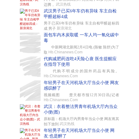
武汉热线
迈腾，
武汉男子已买6年车仍有异味 车主自检
甲醛超标4成
男子已买6年车仍有异味 车主自检甲醛超标四
新浪湖北
成 男子
面包车内木炭取暖 一车人均一氧化碳中
毒
中新网湖北新闻2月4日电 (陈敏 陈舒)为了
Hb.Chinanews.Com
取
代购减肥药连吃4天险心衰 医生提醒应
在指导下使用
代购不明成分的国外药品有风险。
Hb.Chinanews.Com
年轻男子在天河机场大厅当众小便 网友
感叹醉了
视频截图 楚天都市报12月30日讯(记者
Hb.Chinanews.Com
武汉：衣着整洁男青年机场大厅内当众
小便(图)
原标题：机场大厅内男青年当众小便 网友将其
武汉热线
拍下放到
年轻男子在天河机场大厅当众小便 网
友:也是醉了