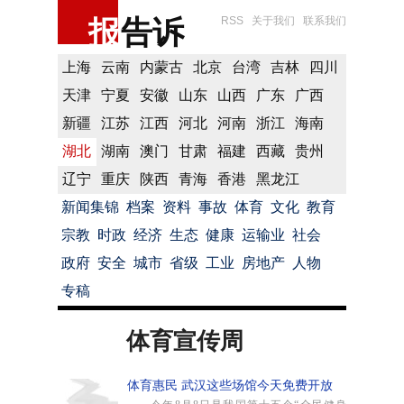
报
告诉
RSS
关于我们
联系我们
上海
云南
内蒙古
北京
台湾
吉林
四川
天津
宁夏
安徽
山东
山西
广东
广西
新疆
江苏
江西
河北
河南
浙江
海南
湖北
湖南
澳门
甘肃
福建
西藏
贵州
辽宁
重庆
陕西
青海
香港
黑龙江
新闻集锦
档案
资料
事故
体育
文化
教育
宗教
时政
经济
生态
健康
运输业
社会
政府
安全
城市
省级
工业
房地产
人物
专稿
体育宣传周
体育惠民 武汉这些场馆今天免费开放