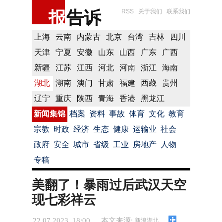
报
告诉
RSS
关于我们
联系我们
上海
云南
内蒙古
北京
台湾
吉林
四川
天津
宁夏
安徽
山东
山西
广东
广西
新疆
江苏
江西
河北
河南
浙江
海南
湖北
湖南
澳门
甘肃
福建
西藏
贵州
辽宁
重庆
陕西
青海
香港
黑龙江
新闻集锦
档案
资料
事故
体育
文化
教育
宗教
时政
经济
生态
健康
运输业
社会
政府
安全
城市
省级
工业
房地产
人物
专稿
美翻了！暴雨过后武汉天空
现七彩祥云
22.07.2023 18:00
本文来源:
新浪湖北