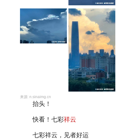
来源:
n.sinaimg.cn
抬头！
快看！七彩
祥云
七彩祥云，见者好运