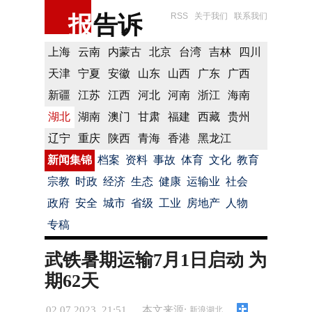
报
告诉
RSS
关于我们
联系我们
上海
云南
内蒙古
北京
台湾
吉林
四川
天津
宁夏
安徽
山东
山西
广东
广西
新疆
江苏
江西
河北
河南
浙江
海南
湖北
湖南
澳门
甘肃
福建
西藏
贵州
辽宁
重庆
陕西
青海
香港
黑龙江
新闻集锦
档案
资料
事故
体育
文化
教育
宗教
时政
经济
生态
健康
运输业
社会
政府
安全
城市
省级
工业
房地产
人物
专稿
武铁暑期运输7月1日启动 为
期62天
02.07.2023 21:51
本文来源:
新浪湖北