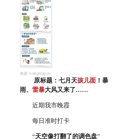
来源:
n.sinaimg.cn
原标题：七月天
孩儿面
！暴
雨、
雷暴
大风又来了……
近期我市晚霞
每日准时打卡
“
天空像打翻了的调色盘
”