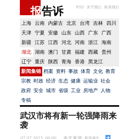
报
告诉
RSS
关于我们
联系我们
上海
云南
内蒙古
北京
台湾
吉林
四川
天津
宁夏
安徽
山东
山西
广东
广西
新疆
江苏
江西
河北
河南
浙江
海南
湖北
湖南
澳门
甘肃
福建
西藏
贵州
辽宁
重庆
陕西
青海
香港
黑龙江
新闻集锦
档案
资料
事故
体育
文化
教育
宗教
时政
经济
生态
健康
运输业
社会
政府
安全
城市
省级
工业
房地产
人物
专稿
武汉市将有新一轮强降雨来
袭
07.07.2023 00:00
本文来源:
新浪湖北