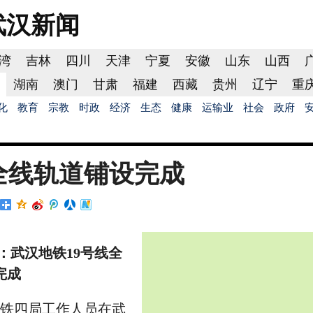
武汉
新闻
湾
吉林
四川
天津
宁夏
安徽
山东
山西
湖南
澳门
甘肃
福建
西藏
贵州
辽宁
重
化
教育
宗教
时政
经济
生态
健康
运输业
社会
政府
全线轨道铺设完成
：武汉地铁19号线全
完成
中铁四局工作人员在武