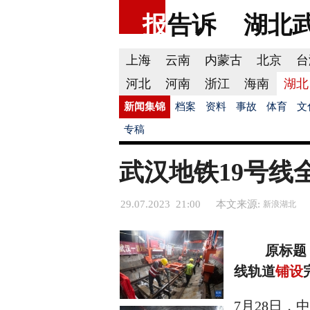
报
告诉
湖北
上海
云南
内蒙古
北京
台
河北
河南
浙江
海南
湖北
新闻集锦
档案
资料
事故
体育
文
专稿
武汉地铁19号线
29.07.2023 21:00
本文来源:
新浪湖北
原标题
线轨道
铺设
7月28日，