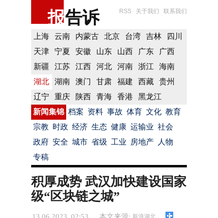
报
告诉
RSS
关于我们
联系我们
上海
云南
内蒙古
北京
台湾
吉林
四川
天津
宁夏
安徽
山东
山西
广东
广西
新疆
江苏
江西
河北
河南
浙江
海南
湖北
湖南
澳门
甘肃
福建
西藏
贵州
辽宁
重庆
陕西
青海
香港
黑龙江
新闻集锦
档案
资料
事故
体育
文化
教育
宗教
时政
经济
生态
健康
运输业
社会
政府
安全
城市
省级
工业
房地产
人物
专稿
积厚成势 武汉加快建设国家
级“区块链之城”
13.06.2023 02:53
本文来源:
新浪湖北