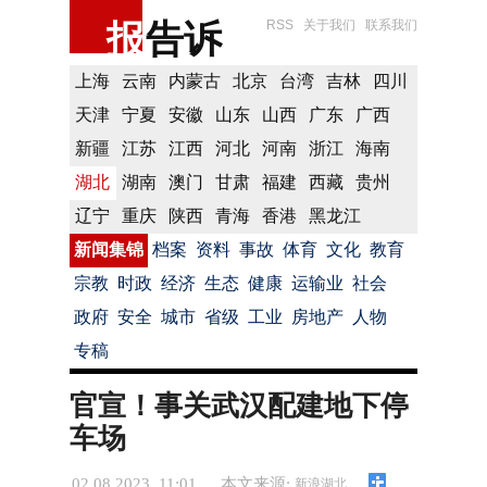
报
告诉
RSS
关于我们
联系我们
上海
云南
内蒙古
北京
台湾
吉林
四川
天津
宁夏
安徽
山东
山西
广东
广西
新疆
江苏
江西
河北
河南
浙江
海南
湖北
湖南
澳门
甘肃
福建
西藏
贵州
辽宁
重庆
陕西
青海
香港
黑龙江
新闻集锦
档案
资料
事故
体育
文化
教育
宗教
时政
经济
生态
健康
运输业
社会
政府
安全
城市
省级
工业
房地产
人物
专稿
官宣！事关武汉配建地下停
车场
02.08.2023 11:01
本文来源:
新浪湖北