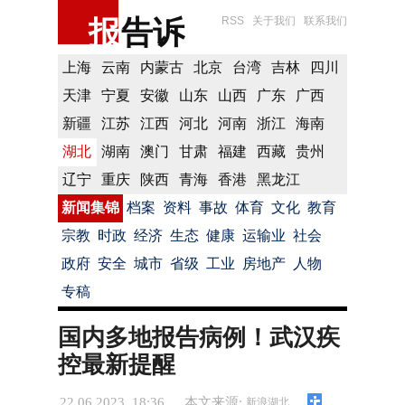
报
告诉
RSS
关于我们
联系我们
上海
云南
内蒙古
北京
台湾
吉林
四川
天津
宁夏
安徽
山东
山西
广东
广西
新疆
江苏
江西
河北
河南
浙江
海南
湖北
湖南
澳门
甘肃
福建
西藏
贵州
辽宁
重庆
陕西
青海
香港
黑龙江
新闻集锦
档案
资料
事故
体育
文化
教育
宗教
时政
经济
生态
健康
运输业
社会
政府
安全
城市
省级
工业
房地产
人物
专稿
国内多地报告病例！武汉疾
控最新提醒
22.06.2023 18:36
本文来源:
新浪湖北