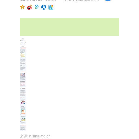
来源:
n.sinaimg.cn