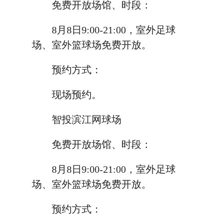
免费开放场馆、时段：
8月8日9:00-21:00，室外足球
场、室外篮球场免费开放。
预约方式：
现场预约。
智投滨江网球场
免费开放场馆、时段：
8月8日9:00-21:00，室外足球
场、室外篮球场免费开放。
预约方式：