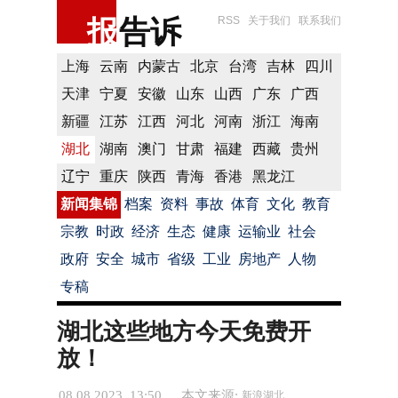
报
告诉
RSS
关于我们
联系我们
上海
云南
内蒙古
北京
台湾
吉林
四川
天津
宁夏
安徽
山东
山西
广东
广西
新疆
江苏
江西
河北
河南
浙江
海南
湖北
湖南
澳门
甘肃
福建
西藏
贵州
辽宁
重庆
陕西
青海
香港
黑龙江
新闻集锦
档案
资料
事故
体育
文化
教育
宗教
时政
经济
生态
健康
运输业
社会
政府
安全
城市
省级
工业
房地产
人物
专稿
湖北这些地方今天免费开
放！
08.08.2023 13:50
本文来源:
新浪湖北