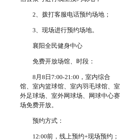
2、拨打客服电话预约场地；
3、现场进行预约场地。
襄阳全民健身中心
免费开放场馆、时段：
8月8日7:00-21:00，室内综合
馆、室内篮球馆、室内羽毛球馆、室
外足球场、室外网球场、网球中心赛
场免费开放。
预约方式：
12:00前，线上预约+现场预约；