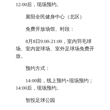
12:00后，现场预约。
襄阳全民健身中心（北区）
免费开放场馆、时段：
8月8日9:00-21:00，室内羽毛球
场、室内篮球场、室外足球场免费开
放。
预约方式：
14:00前，线上预约+现场预约；
14:00后，现场预约。
智投足球公园