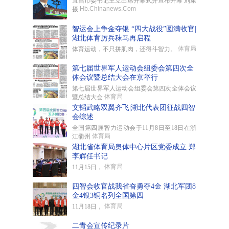
宜昌市委书记王立出席开幕式并宣布开幕 刘康
Hb.Chinanews.Com
摄
智运会上争金夺银 “四大战役”圆满收官|
湖北体育厉兵秣马再启程
体育局
体育运动，不只拼肌肉，还得斗智力。
第七届世界军人运动会组委会第四次全
体会议暨总结大会在京举行
第七届世界军人运动会组委会第四次全体会议
体育局
暨总结大会
文韬武略双翼齐飞|湖北代表团征战四智
会综述
全国第四届智力运动会于11月8日至18日在浙
体育局
江衢州
湖北省体育局奥体中心片区党委成立 郑
李辉任书记
体育局
11月15日，
四智会收官战我省奋勇夺4金 湖北军团8
金4银3铜名列全国第四
体育局
11月18日，
二青会宣传纪录片