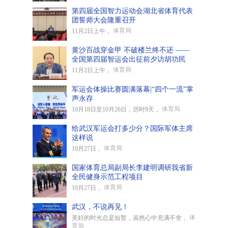
第四届全国智力运动会湖北省体育代表
团誓师大会隆重召开
体育局
11月2日上午，
黄沙百战穿金甲 不破楼兰终不还 ——
全国第四届智运会出征前夕访胡功民
体育局
11月2日上午，
军运会体操比赛圆满落幕|“四个一流”掌
声永存
体育局
10月18日至10月26日，历时9天，
给武汉军运会打多少分？国际军体主席
这样说
体育局
10月27日，
国家体育总局副局长李建明调研我省新
全民健身示范工程项目
体育局
10月27日，
武汉，不说再见！
体
美好的时光总是短暂，虽然心中充满不舍，
育局