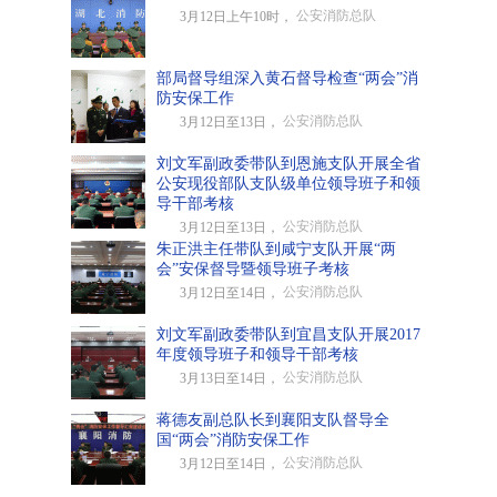
公安消防总队
3月12日上午10时，
部局督导组深入黄石督导检查“两会”消
防安保工作
公安消防总队
3月12日至13日，
刘文军副政委带队到恩施支队开展全省
公安现役部队支队级单位领导班子和领
导干部考核
公安消防总队
3月12日至13日，
朱正洪主任带队到咸宁支队开展“两
会”安保督导暨领导班子考核
公安消防总队
3月12日至14日，
刘文军副政委带队到宜昌支队开展2017
年度领导班子和领导干部考核
公安消防总队
3月13日至14日，
蒋德友副总队长到襄阳支队督导全
国“两会”消防安保工作
公安消防总队
3月12日至14日，