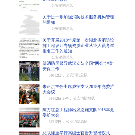
公安消防总队
关于进一步加强消防技术服务机构管理
的通知
公安消防总队
关于开展2018年度第一次湖北省消防设
施工程设计专项资质企业从业人员考试
报名工作的通知
公安消防总队
部消防局督导武汉支队全国“两会”消防
安保工作
公安消防总队
3月12日，
朱正洪主任出席咸宁支队2018年党委扩
大会议
公安消防总队
3月12日上午，
陈万红总工程师出席恩施支队2018年党
委扩大会
公安消防总队
3月12日，
总队隆重举行高级士官晋升警衔仪式