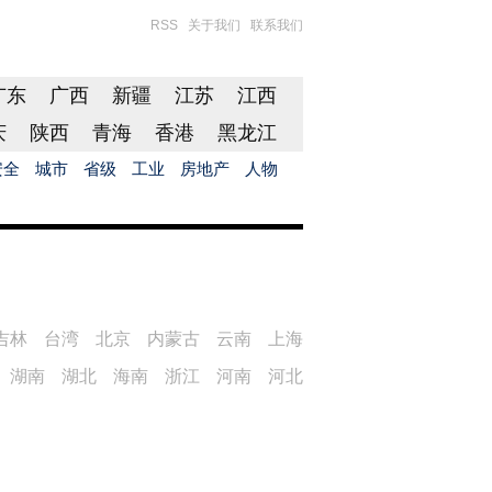
RSS
关于我们
联系我们
广东
广西
新疆
江苏
江西
庆
陕西
青海
香港
黑龙江
安全
城市
省级
工业
房地产
人物
吉林
台湾
北京
内蒙古
云南
上海
湖南
湖北
海南
浙江
河南
河北