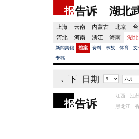
报
告诉
湖北
上海
云南
内蒙古
北京
台
河北
河南
浙江
海南
湖北
新闻集锦
档案
资料
事故
体育
文
专稿
←下
日期
江西
江
报
告诉
黑龙江