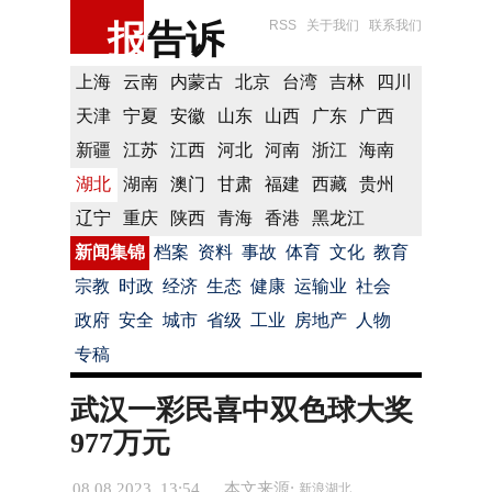
报
告诉
RSS
关于我们
联系我们
上海
云南
内蒙古
北京
台湾
吉林
四川
天津
宁夏
安徽
山东
山西
广东
广西
新疆
江苏
江西
河北
河南
浙江
海南
湖北
湖南
澳门
甘肃
福建
西藏
贵州
辽宁
重庆
陕西
青海
香港
黑龙江
新闻集锦
档案
资料
事故
体育
文化
教育
宗教
时政
经济
生态
健康
运输业
社会
政府
安全
城市
省级
工业
房地产
人物
专稿
武汉一彩民喜中双色球大奖
977万元
08.08.2023 13:54
本文来源:
新浪湖北