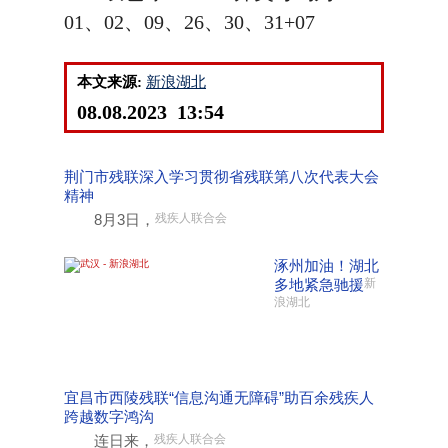
01、02、09、26、30、31+07
本文来源:
新浪湖北
08.08.2023 13:54
荆门市残联深入学习贯彻省残联第八次代表大会
精神
8月3日，
残疾人联合会
涿州加油！湖北
多地紧急驰援
新
浪湖北
宜昌市西陵残联“信息沟通无障碍”助百余残疾人
跨越数字鸿沟
连日来，
残疾人联合会