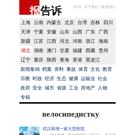
报
告诉
RSS
关于我们
联系我们
上海
云南
内蒙古
北京
台湾
吉林
四川
天津
宁夏
安徽
山东
山西
广东
广西
新疆
江苏
江西
河北
河南
浙江
海南
湖北
湖南
澳门
甘肃
福建
西藏
贵州
辽宁
重庆
陕西
青海
香港
黑龙江
新闻集锦
档案
资料
事故
体育
文化
教育
宗教
时政
经济
生态
健康
运输业
社会
政府
安全
城市
省级
工业
房地产
人物
专稿
велосипедистку
武汉再增一家大型医院