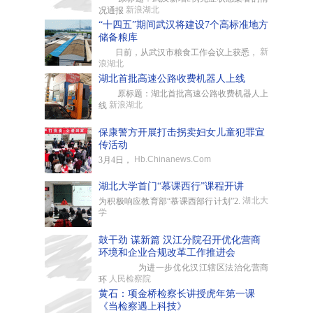
新浪湖北
况通报
“十四五”期间武汉将建设7个高标准地方
储备粮库
新
日前，从武汉市粮食工作会议上获悉，
浪湖北
湖北首批高速公路收费机器人上线
原标题：湖北首批高速公路收费机器人上
新浪湖北
线
保康警方开展打击拐卖妇女儿童犯罪宣
传活动
Hb.Chinanews.Com
3月4日，
湖北大学首门“慕课西行”课程开讲
湖北大
为积极响应教育部“慕课西部行计划”2.
学
鼓干劲 谋新篇 汉江分院召开优化营商
环境和企业合规改革工作推进会
为进一步优化汉江辖区法治化营商
人民检察院
环
黄石：项金桥检察长讲授虎年第一课
《当检察遇上科技》