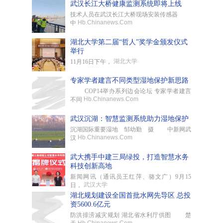
武汉长江大桥健康监测系统即将上线
技术人员在武汉长江大桥现场安装传感器
Hb.Chinanews.Com
中
湖北大学第二届“哲人”奖学金颁发仪式
举行
湖北大学
11月16日下午，
专家学者建言不同类型湿地保护新思路
COP14举办系列边会论坛 专家学者建言
Hb.Chinanews.Com
不同
武汉沉湖：智慧监测系统助力湿地保护
沉湖国际重要湿地 邹幼勤 摄 中新网武
Hb.Chinanews.Com
汉
武大携手中建三局绿投，打造智慧水务
科技创新高地
新闻网讯（通讯员王红萍、骆文广）9月15
武汉大学
日，
湖北规划建设全国首批水网先导区 总投
资5600.6亿元
防洪排涝减灾规划 湖北省水利厅供图 楚