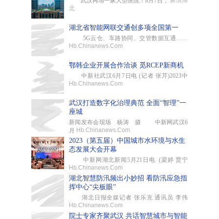
新浪湖
武汉再增一家大型医院！8月7日，
北
湖北省智能网联交通创多项全国第一
5G云仓、车路协同、交管数据互通……
Hb.Chinanews.Com
鄂韩企业开展合作洽谈 觅RCEP新商机
中新社武汉6月7日电 (记者 张芹)2023中
Hb.Chinanews.Com
武汉打造数字化治理典范 全面“智理”一
座城
新闻发布会现场 杨涛 摄 中新网武汉6
Hb.Chinanews.Com
月
2023（第五届）中国城市水环境与水生
态发展大会开幕
中新网湖北新闻5月21日电 (梁婷 贾宁
Hb.Chinanews.Com
湖北智慧防汛频出小妙招 看防汛应急指
挥中心“尖板眼”
湖北日报全媒记者 张乐克 通讯员 李伟
Hb.Chinanews.Com
院士专家齐聚武汉 共话智慧城市与智能